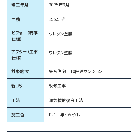
竣工年月
2025年9月
面積
155.5 ㎡
ビフォー（既存
ウレタン塗膜
仕様）
アフター（工事
ウレタン塗膜
仕様）
対象施設
集合住宅 10階建マンション
新_改
改修工事
工法
通気緩衝複合工法
施工色
D-1 半つやグレー