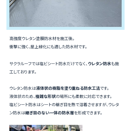
高強度ウレタン塗膜防水材を施工後。
衝撃に強く、屋上緑化にも適した防水材です。
サクラルーフでは塩ビシート防水だけでなく、
ウレタン防水
も施
工しております。
ウレタン防水は
液体状の樹脂を塗り重ねる防水工法
です。
液体状のため、
複雑な形状
の場所にも柔軟に対応できます。
塩ビシート防水はシートの継ぎ目を熱で溶着させますが、ウレタ
ン防水は
継ぎ目のない一体の防水層
を形成できます。