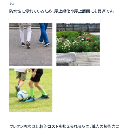
す。
防水性に優れているため、
屋上緑化
や
屋上庭園
にも最適です。
ウレタン防水は比較的
コストを抑えられる
反面、職人の技術力に