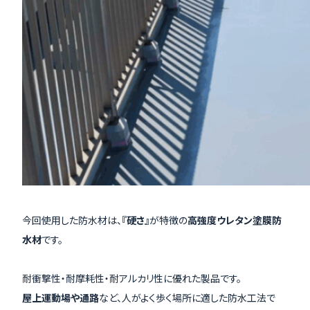
今回使用した防水材は、
『硬さ』
が特徴の
高強度ウレタン塗膜防
水材
です。
耐衝撃性・耐摩耗性・耐アルカリ性に優れた製品です。
屋上運動場や通路
など、人がよく歩く場所に適した防水工法で