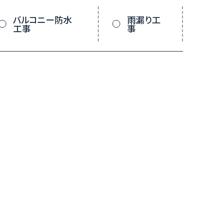
バルコニー防水
雨漏り工
工事
事