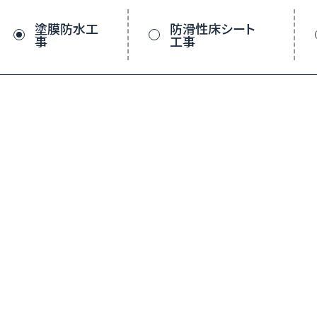
塗膜防水工
防滑性床シート
事
工事